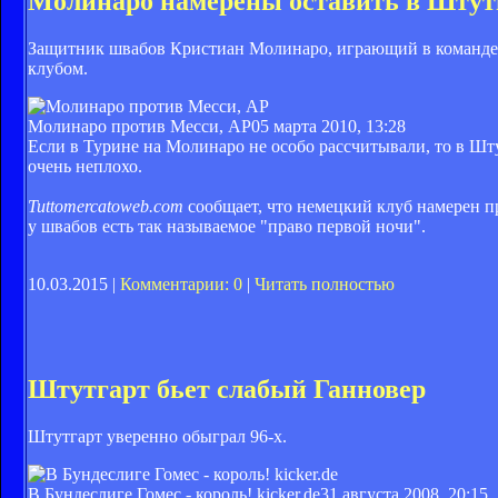
Молинаро намерены оставить в Штут
Защитник швабов Кристиан Молинаро, играющий в команде 
клубом.
Молинаро против Месси, АР
05 марта 2010, 13:28
Если в Турине на Молинаро не особо рассчитывали, то в Шту
очень неплохо.
Tuttomercatoweb.com
сообщает, что немецкий клуб намерен п
у швабов есть так называемое "право первой ночи".
10.03.2015 |
Комментарии: 0
|
Читать полностью
Штутгарт бьет слабый Ганновер
Штутгарт уверенно обыграл 96-х.
В Бундеcлиге Гомес - король! kicker.de
31 августа 2008, 20:15