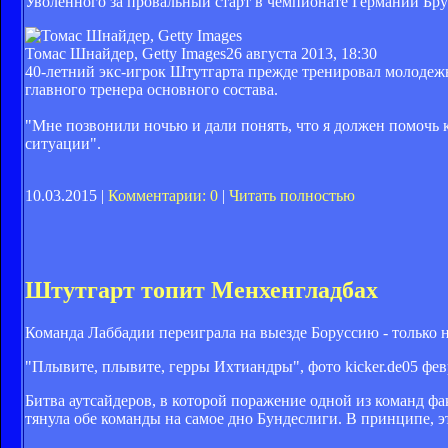
Уволенного за провальный старт в чемпионате Германии Бр
Томас Шнайдер, Getty Images
26 августа 2013, 18:30
40-летний экс-игрок Штутгарта прежде тренировал молодежн
главного тренера основного состава.
"Мне позвонили ночью и дали понять, что я должен помочь 
ситуации".
10.03.2015 |
Комментарии: 0
|
Читать полностью
Штутгарт топит Менхенгладбах
Команда Лаббадии переиграла на выезде Боруссию - только не
"Плывите, плывите, герры Ихтиандры", фото kicker.de
05 фев
Битва аутсайдеров, в которой поражение одной из команд фа
тянула обе команды на самое дно Бундеслиги. В принципе, это