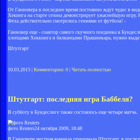
От Ганновера в последнее время постоянно ждут чудес в ви
Хекинга на старте сезона демонстрирует ужаснейшую игру. Н
Феха действительно смотрелись гениями от футбола! -
Ганновер еще - соавтор самого скучного поединка в Бундесл
хлопцами Хеккинга и балканцами Прашникара, нужно выдать и
Штутгарт
10.03.2015 |
Комментарии: 0
|
Читать полностью
Штутгарт: последняя игра Баббеля?
В субботу в Бундеслиге также состоялось еще четыре матча.
фото Reuters
24 октября 2009, 18:48
В Ганновере местная команда принимала Штутгарт, в после