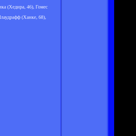
ка (Хедира, 46), Гомес
лаудрафф (Ханке, 68),