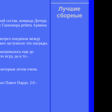
Лучшие
сборные
ый состав, команда Дитера
не Ганновера ребята Армина
смотрел поединок между
льно заслужили эти награды.
матривалось еще до
 игру, да и то -
, которым летом очень
ал Павел Пардо. 2:0 -