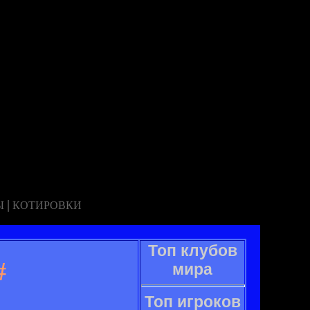
|
Ы
КОТИРОВКИ
Топ клубов
#
мира
Топ игроков