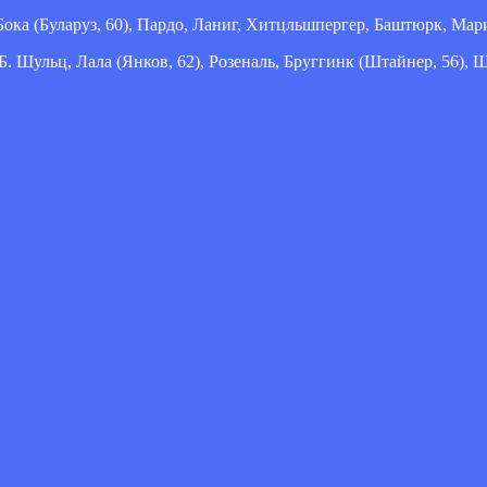
ока (Буларуз, 60), Пардо, Ланиг, Хитцльшпергер, Баштюрк, Мари
. Шульц, Лала (Янков, 62), Розеналь, Бруггинк (Штайнер, 56), Ш