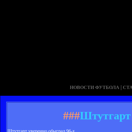
|
НОВОСТИ ФУТБОЛА
СТ
###
Штутгарт 
Штутгарт уверенно обыграл 96-х.