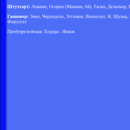
Штутгарт:
Леманн, Осорио (Маньин, 64), Таски, Дельпьер, Б
Ганновер:
Энке, Черундоло, Эггиман, Винисиус, К. Шульц, Б
Форсселл
Предупреждения
: Хедира - Янков