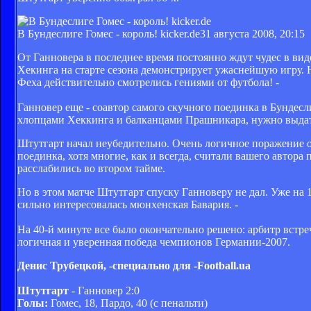
В Бундеcлиге Гомес - король! kicker.de
31 августа 2008, 20:15
От Ганновера в последнее время постоянно ждут чудес в ви
Хекинга на старте сезона демонстрирует ужаснейшую игру. Н
Феха действительно смотрелись гениями от футбола! -
Ганновер еще - соавтор самого скучного поединка в Бундесл
хлопцами Хеккинга и балканцами Прашникара, нужно выдать и
Штутгарт начал неубедительно. Очень логичное поражение о
поединка, хотя многие, как и всегда, считали вашего автор
расслабились во втором тайме.
Но в этом матче Штутгарт спуску Ганноверу не дал. Уже на 
сильно интересовалась мюнхенская Бавария. -
На 40-й минуте все было окончательно решено: арбитр встреч
логичная и уверенная победа чемпионов Германии-2007.
Денис Трубецкой, -специально для -Football.ua
Штутгарт
- Ганновер 2:0
Голы:
Гомес, 18, Пардо, 40 (с пенальти)