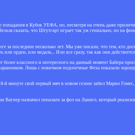
де попадания в Кубок УЕФА, но, несмотря на очень даже приличн
ельзя сказать, что Штутгарт играет так уж гениально, но на фо
иге за последние несколько лет. Мы уже писали, что тем, кто до
ли орден, или медаль... Или все сразу, так как они действите
т более классного и интересного на данный момент Байера прос
а параноиком. Лишь с новичком подопечные Феха показали хорошую
18-й минуте свой первый мяч в новом сезоне забил Марио Гомес
и Вагнер назначил пенальти за фол на Ланиге, который реализов