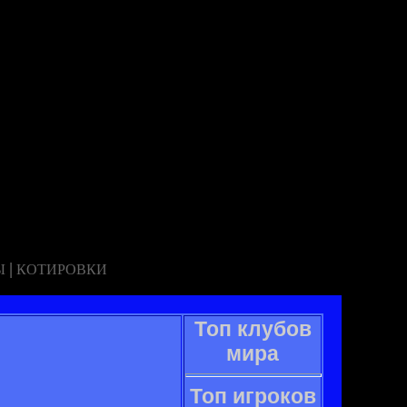
|
Ы
КОТИРОВКИ
Топ клубов
мира
Топ игроков