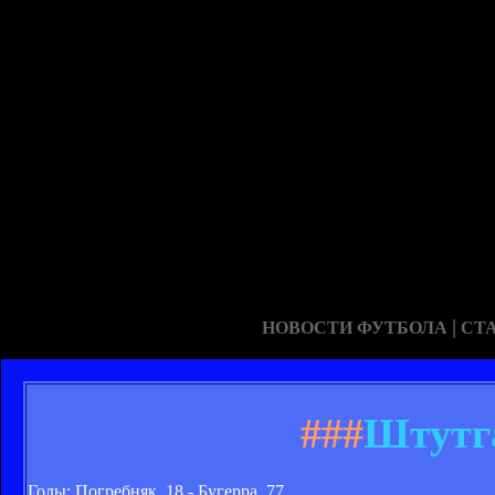
|
НОВОСТИ ФУТБОЛА
СТ
###
Штутга
Голы: Погребняк, 18 - Бугерра, 77