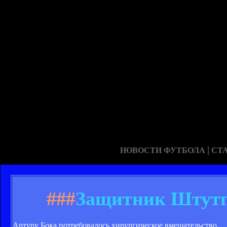
|
НОВОСТИ ФУТБОЛА
СТ
###
Защитник Штутг
Артуру Бока потребовалось хирургическое вмешательство.