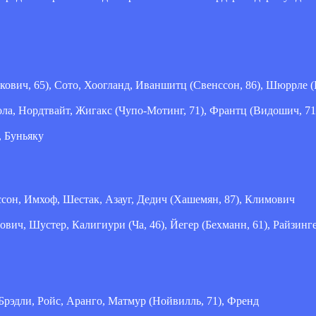
кович, 65), Сото, Хоогланд, Иваншитц (Свенссон, 86), Шюррле (
а, Нордтвайт, Жигакс (Чупо-Мотинг, 71), Франтц (Видошич, 71
, Буньяку
ссон, Имхоф, Шестак, Азауг, Дедич (Хашемян, 87), Климович
вич, Шустер, Калигиури (Ча, 46), Йегер (Бехманн, 61), Райзинг
 Брэдли, Ройс, Аранго, Матмур (Нойвилль, 71), Френд