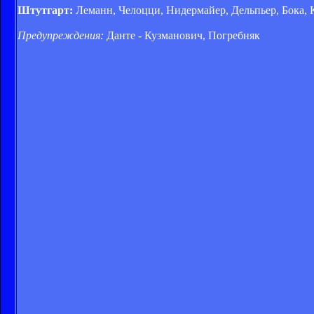
Штутгарт:
Леманн, Челоцци, Нидермайер, Дельпьер, Бока, 
Предупреждения:
Данте - Кузманович, Погребняк