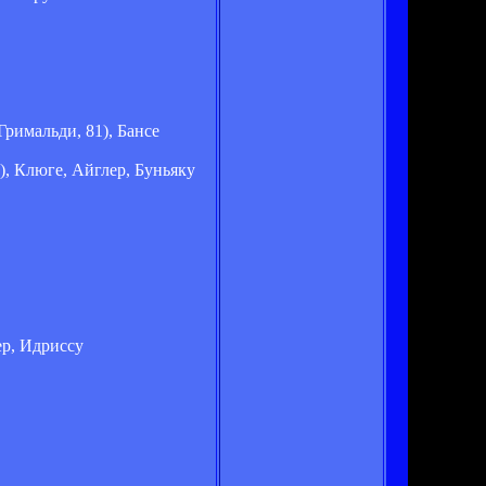
Гримальди, 81), Бансе
), Клюге, Айглер, Буньяку
ер, Идриссу