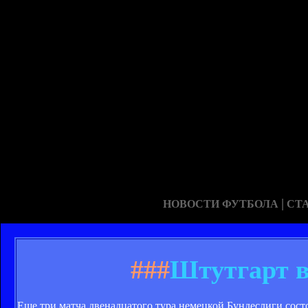
|
НОВОСТИ ФУТБОЛА
СТ
###
Штутгарт в
Еще три матча двенадцатого тура немецкой Бундеслиги состо