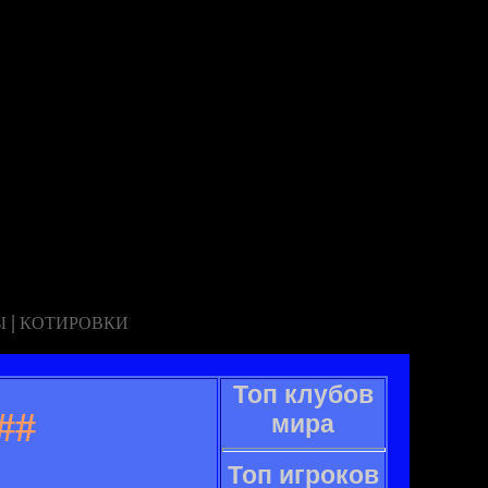
|
Ы
КОТИРОВКИ
Топ клубов
##
мира
Топ игроков