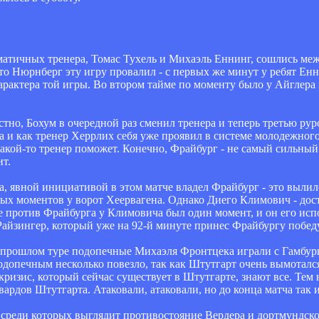
атичных тренера, Томас Тухель и Михаэль Еннинг, сошлись межд
что Нюрнберг эту игру провалил - с первых же минут у ребят Енн
арактера той игры. Во втором тайме по моменту было у Айглера 
тно, Бохум в очередной раз сменил тренера и теперь третью ру
а и как тренер Херрлих себя уже проявил в системе молодежног
ь какой-то тренер поможет. Конечно, Фрайбург - не самый сильны
ит.
а, явной инициативой в этом матче владел Фрайбург - это вылил
сных моментов у ворот Хеервагена. Однако Диего Климович - дос
е против Фрайбурга у Климовича был один момент, и он его испо
Райзингер, который уже на 92-й минуте принес Фрайбургу победу
 прошлом туре подопечные Михаэля Фронтцека играли с Гамбург
допечным несколько повезло, так как Штутгарт очень вымотался
ризис, который сейчас существует в Штутгарте, знают все. Тем 
вардов Штутгарта. Атаковали, атаковали, но до конца матча так и
й среди которых выглядит противостояние Вердера и дортмундск