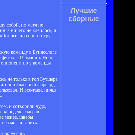
Лучшие
сборные
у собой, но матч не
инга ничего не клеилось, и
и Клюге, но спасти игру
рскую команду в Бундеслиге
о футбола Германии. Но на
й оппонент, но у команды
ось не только в гол Бутшера
таточно классный форвард,
льзовал. И все-таки, ничья
.
ом, и сотворили чудо,
 на неделе, сыграв
не менее, швабы
 не смогли забить.
ой Боруссии.