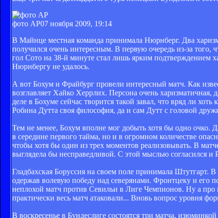
фото AP
07 ноября 2009, 19:14
В Майнце местная команда принимала Нюрнберг. Два харизм
получился очень интересным. В первую очередь из-за того, 
гол Сото на 38-й минуте стал лишь ярким подтверждением х
Нюрнбергу не удалось.
А вот Бохум и Фрайбург провели интересный матч. Как извес
возглавляет Хайко Херрлих. Персона очень харизматичная, д
деле в Бохуме сейчас творится такой завал, что вряд ли хот
Робина Дутта своя философия, да и сам Дутт с головой друж
Тем не менее, Бохум вполне мог добыть хотя бы одно очко. Д
в середине первого тайма, но и в огромном количестве опа
чтобы хотя бы один из трех моментов реализовывать. В матч
выглядела бы несправедливой. С этой мыслью согласился и 
Гладбахская Боруссия на своем поле принимала Штутгарт. В
одержав волевую победу над северянами. Фронтцеку и его по
неплохой матч против Севильи в Лиге Чемпионов. Ну а про к
практически весь матч атаковали... Вновь вопрос уровня фор
В воскресенье в Бундеслиге состоятся три матча, изюминко