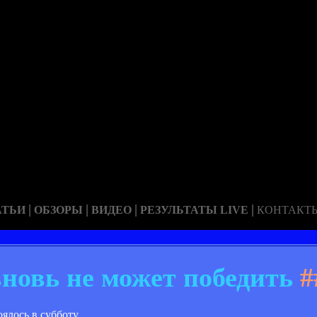
|
|
|
|
АТЬИ
ОБЗОРЫ
ВИДЕО
РЕЗУЛЬТАТЫ LIVE
КОНТАКТ
новь не может победить
#
ялось в субботу.