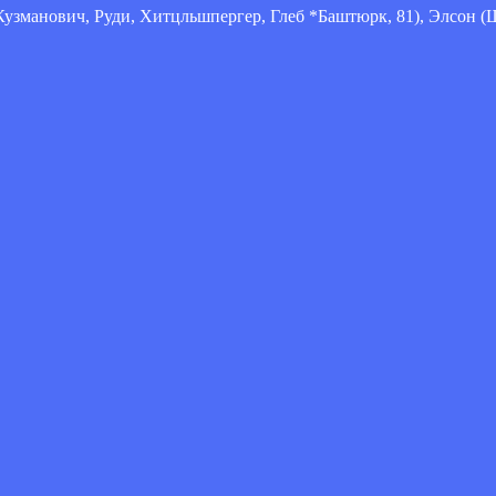
Кузманович, Руди, Хитцльшпергер, Глеб *Баштюрк, 81), Элсон (