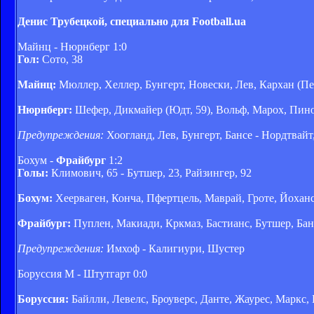
Денис Трубецкой, специально для Football.ua
Майнц - Нюрнберг 1:0
Гол:
Сото, 38
Майнц:
Мюллер, Хеллер, Бунгерт, Новески, Лев, Кархан (Пе
Нюрнберг:
Шефер, Дикмайер (Юдт, 59), Вольф, Марох, Пинол
Предупреждения:
Хоогланд, Лев, Бунгерт, Бансе - Нордтвайт
Бохум -
Фрайбург
1:2
Голы:
Климович, 65 - Бутшер, 23, Райзингер, 92
Бохум:
Хеерваген, Конча, Пфертцель, Маврай, Гроте, Йохан
Фрайбург:
Пуплен, Макиади, Кркмаз, Бастианс, Бутшер, Бано
Предупреждения:
Имхоф - Калигиури, Шустер
Боруссия М - Штутгарт 0:0
Боруссия:
Байлли, Левелс, Броуверс, Данте, Жаурес, Маркс,