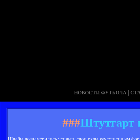
|
НОВОСТИ ФУТБОЛА
СТ
###
Штутгарт 
Швабы вознамерились усилить свои ряды качественным форв