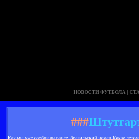
|
НОВОСТИ ФУТБОЛА
СТ
###
Штутгар
Как мы уже сообщали ранее, бразильский немец Какау летом 