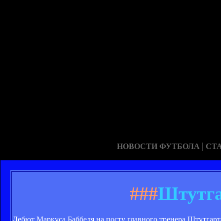
|
НОВОСТИ ФУТБОЛА
СТ
###
Штутга
Дебют Маркуса Баббеля на посту главного тренера Штутгарта