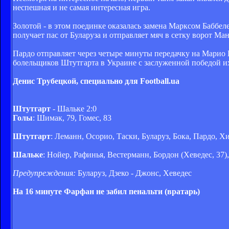
неспешная и не самая интересная игра.
Золотой - в этом поединке оказалась замена Марксом Бабб
получает пас от Буларуза и отправляет мяч в сетку ворот М
Пардо отправляет через четыре минуты передачку на Марио 
болельщиков Штутгарта в Украине с заслуженной победой их
Денис Трубецкой, специально для Football.ua
Штутгарт
- Шальке 2:0
Голы
: Шимак, 79, Гомес, 83
Штутгарт
: Леманн, Осорио, Таски, Буларуз, Бока, Пардо, Х
Шальке
: Нойер, Рафинья, Вестерманн, Бордон (Хеведес, 37
Предупреждения:
Буларуз, Дзеко - Джонс, Хеведес
На 16 минуте Фарфан не забил пенальти (вратарь)