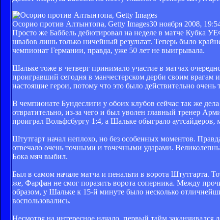
Осорио против Алтынтопа, Getty Images
30 ноября 2008, 19:5
Просто же Баббель дебютировал на неделе в матче Кубка УЕФ
швабов лишь только ничейный результат. Теперь было крайн
чемпионат Германии, правда, уже 50 лет не выигрывала.
Шальке тоже в четверг принимало участие в матчах очередн
проигравший сегодня в манчестерском дерби своим врагам и
настоящие герои, потому что это было действительно очень 
В чемпионате Бундеслиги у обоих клубов сейчас так же дела
отвратительно, из-за чего и был уволен главный тренер Арм
проиграл Вольфсбургу 1:4, а Шальке обыграло аутсайдеров, 
Штутгарт начал неплохо, но без особенных моментов. Правд
отвечало очень точными и точечными ударами. Великолепный
Бока мяч выбил.
Был в самом начале матча и пенальти в ворота Штутгарта. Т
же, Фарфан не смог поразить ворота соперника. Между проч
образом, у Шальке к 15-й минуте было несколько отличнейш
воспользовались.
Несмотря на интересное начало, первый тайм заканчивался д