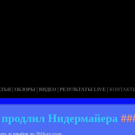
|
|
|
|
АТЬИ
ОБЗОРЫ
ВИДЕО
РЕЗУЛЬТАТЫ LIVE
КОНТАКТ
 продлил Нидермайера
##
ть за швабов до 2016-го года.