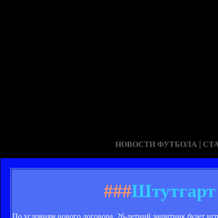
|
НОВОСТИ ФУТБОЛА
СТ
###
Штутгарт
По условиям нового договора, 26-летний защитник будет игра