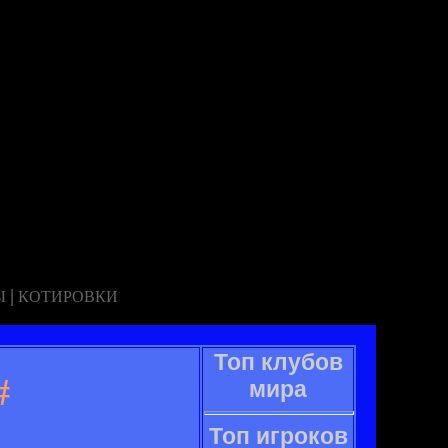
|
Ы
КОТИРОВКИ
Топ клубов
#
мира
Топ игроков