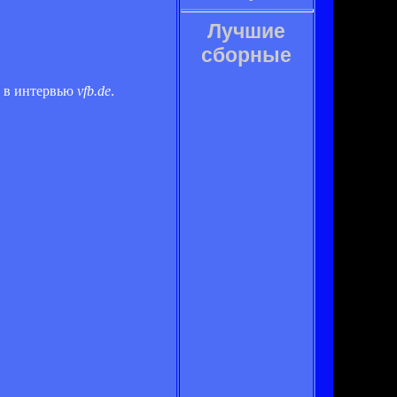
Лучшие
сборные
р в интервью
vfb.de
.