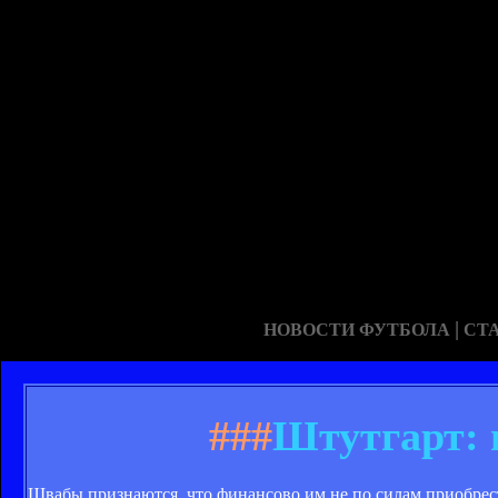
|
НОВОСТИ ФУТБОЛА
СТ
###
Штутгарт: 
Швабы признаются, что финансово им не по силам приобре