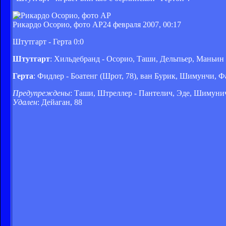
Рикардо Осорио, фото АР
24 февраля 2007, 00:17
Штутгарт - Герта 0:0
Штутгарт
: Хильдебранд - Осорио, Таши, Дельпьер, Маньин -
Герта
: Фидлер - Боатенг (Шрот, 78), ван Бурик, Шимунчи, Ф
Предупреждены
: Таши, Штреллер - Пантелич, Эде, Шимуни
Удален
: Дейаган, 88