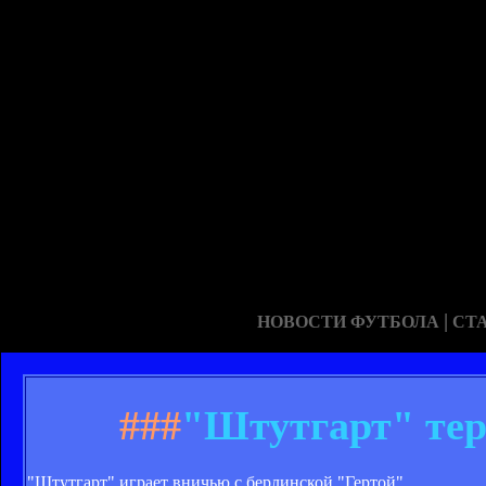
|
НОВОСТИ ФУТБОЛА
СТ
###
"Штутгарт" тер
"Штутгарт" играет вничью с берлинской "Гертой".