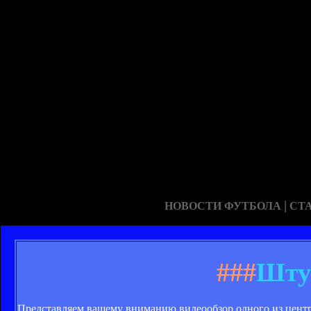
|
НОВОСТИ ФУТБОЛА
СТ
###
Штут
Представляем вашему вниманию видеообзор одного из центр