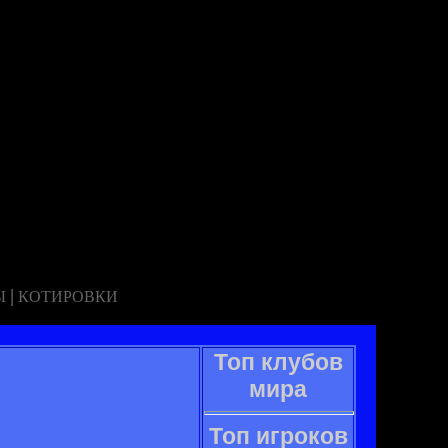
|
Ы
КОТИРОВКИ
Топ клубов
мира
Топ игроков