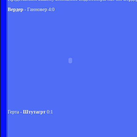
Вердер
- Ганновер 4:0
Герта -
Штутагрт
0:1