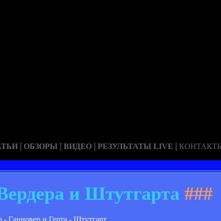
|
|
|
|
АТЬИ
ОБЗОРЫ
ВИДЕО
РЕЗУЛЬТАТЫ LIVE
КОНТАКТ
Вердера и Штутгарта
###
 Ганновер и Герта - Штутгарт.