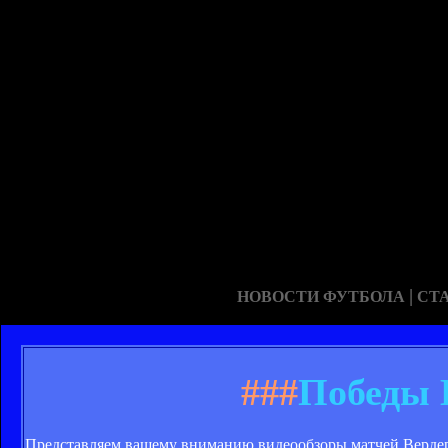
|
НОВОСТИ ФУТБОЛА
СТ
###
Победы 
Представляем вашему вниманию видеообзоры матчей Вердер -