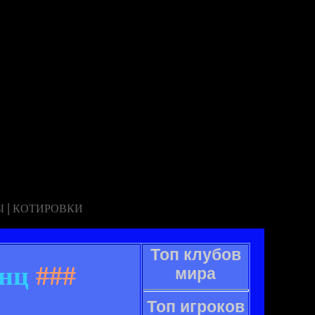
|
Ы
КОТИРОВКИ
Топ клубов
йнц
###
мира
Топ игроков