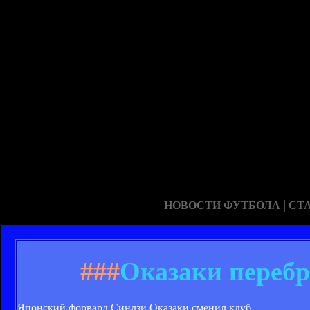
|
НОВОСТИ ФУТБОЛА
СТ
###
Оказаки перебр
Японский форвард Синдзи Оказаки сменил клуб.