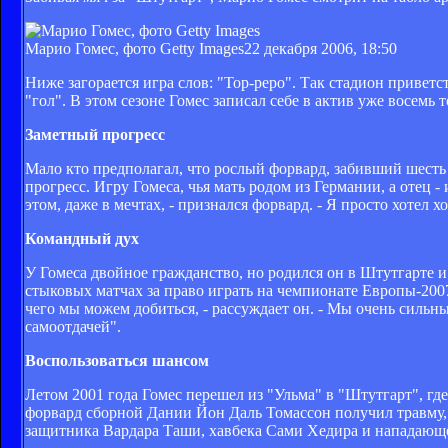
Марио Гомес, фото Getty Images
22 декабря 2006, 18:50
Ниже загорается игра слов: "Тор-реро". Так стадион привет
"гол". В этом сезоне Гомес записал себе в актив уже восемь 
Заметный прогресс
Мало кто предполагал, что рослый форвард, забивший шесть 
прогресс. Игру Гомеса, чья мать родом из Германии, а отец
этом, даже в мечтах, - признался форвард. - Я просто хотел х
Командный дух
У Гомеса двойное гражданство, но родился он в Штутгарте 
стыковых матчах за право играть на чемпионате Европы-2007.
чего мы можем добиться, - рассуждает он. - Мы очень сильны
самоотдачей".
Воспользоваться шансом
Летом 2001 года Гомес перешел из "Ульма" в "Штутгарт", гд
форвард сборной Дании Йон Даль Томассон получил травму, 
защитника Вардара Таши, хавбека Сами Хедира и нападающе