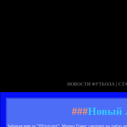
|
НОВОСТИ ФУТБОЛА
СТ
###
Новый 
Забивая мяч за "Штутгарт", Марио Гомес смотрит на табло 