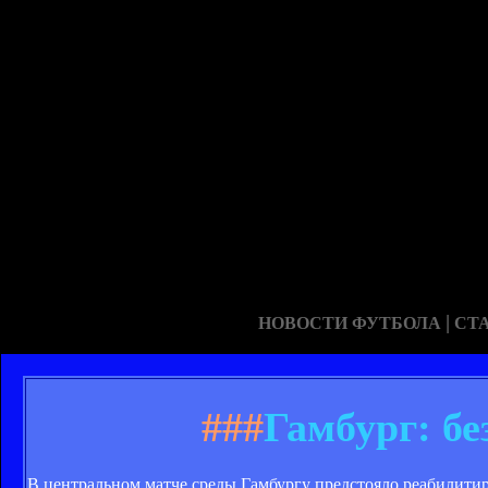
|
НОВОСТИ ФУТБОЛА
СТ
###
Гамбург: б
В центральном матче среды Гамбургу предстояло реабилитир