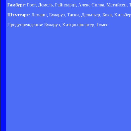
Гамбург
: Рост, Демель, Райнхардт, Алекс Силва, Матийсен, 
Штутгарт
: Леманн, Буларуз, Таски, Дельпьер, Бока, Хильбе
Предупреждения: Буларуз, Хитцльшпергер, Гомес