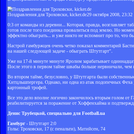
Поздравления для Троховски, kicker.de
29 октября 2008, 23:32
0:3 от команды из деревни... Которая, правда, возглавляет 
готов после того поединка провалиться под землю. Но момен
эффектно обыграть... и уже никто не вспомнит про то, что 
Настрой гамбуржцев очень четко показал комментарий Басти
на нашей следующей задаче - обыграть Штутгарт".
Уже на 17-й минуте минуте Яролим зарабатывает одиннадца
После этого в первом тайме швабы больше нервничали, чем 
Во втором тайме, безусловно, у Штутгарта были собственны
Хитцльшпергера. Однако, ни одна из атак подопечных Феха 
картонный трофей.
Все это дело вполне логично закончилось вторым голом от Г
реабилитируется за поражение от Хоффенхайма и подтверждае
Денис Трубецкой, специально для Football.ua
Гамбург
- Штутгарт 2:0
Голы: Троховски, 17 (с пенальти), Матийсен, 74