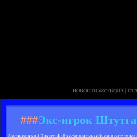
|
НОВОСТИ ФУТБОЛА
СТ
###
Экс-игрок Штутга
Американский Чикаго Файр официально объявил о подписа