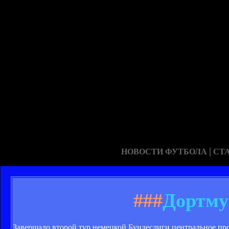
|
НОВОСТИ ФУТБОЛА
СТ
###
Дортму
Завершало второй тур немецкой Бундеслиги центральное пр