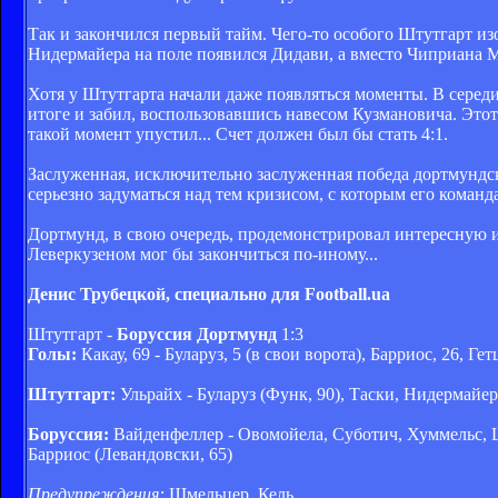
Так и закончился первый тайм. Чего-то особого Штутгарт из
Нидермайера на поле появился Дидави, а вместо Чиприана М
Хотя у Штутгарта начали даже появляться моменты. В серед
итоге и забил, воспользовавшись навесом Кузмановича. Этот
такой момент упустил... Счет должен был бы стать 4:1.
Заслуженная, исключительно заслуженная победа дортмундск
серьезно задуматься над тем кризисом, с которым его команда
Дортмунд, в свою очередь, продемонстрировал интересную и
Леверкузеном мог бы закончиться по-иному...
Денис Трубецкой, специально для Football.ua
Штутгарт -
Боруссия Дортмунд
1:3
Голы:
Какау, 69 - Буларуз, 5 (в свои ворота), Барриос, 26, Гет
Штутгарт:
Ульрайх - Буларуз (Функ, 90), Таски, Нидермайер
Боруссия:
Вайденфеллер - Овомойела, Суботич, Хуммельс, Шм
Барриос (Левандовски, 65)
Предупреждения:
Шмельцер, Кель