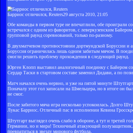
Барриос отличился, Reuters
29 августа 2010, 21:05
Обе команды в первом туре не впечатлили, обе проиграли со
встречался с одним из фаворитов, с леверкузенским Байером
групповой раунд соревнований, только по-разному.
В двухматчевом противостоянии дортмундской Боруссии и аз
Боруссия ограничилась лишь одним забитым мячом. В поедин
смогли решить проблему прохождения в следующий раунд.
Юрген Клопп выставил аналогичный поединку с Байером сост
Сердар Таски в стартовом составе заменил Дидави, а по поз
Матч начался очень нервно, и уже на пятой минуте Штутгарт
Поначалу этот гол записали на Шмельцера, но в итоге он бы
не смог.
После забитого мяча игра несколько успокоилась. Долго Штут
Лукас Барриос. Отличный пас в исполнении Кевина Гросскро
Штутгарт выглядел очень слабо в обороне, а тут и третий го
Германии, но и мира! Техничный атакующий полузащитник, к
превратиться в звезду мирового футбола.