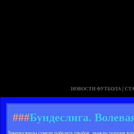
|
НОВОСТИ ФУТБОЛА
СТ
###
Бундеслига. Волева
Леверкузенцы сумели победить швабов, дважды поразив вор