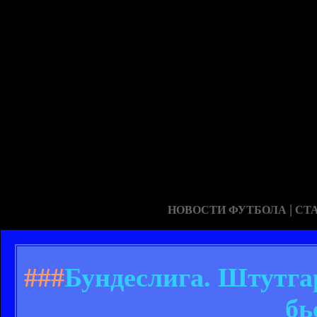
|
НОВОСТИ ФУТБОЛА
СТ
###
Бундеслига. Штутга
бь