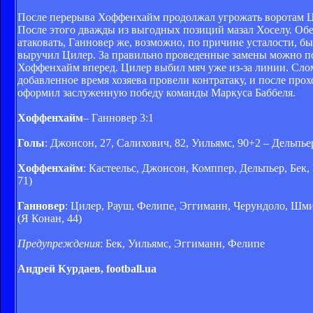
После перерыва Хоффенхайм продолжал угрожать воротам Ци
После этого дважды из выгодных позиций мазал Хоселу. Обе
атаковать, Ганновер же, возможно, по причине усталости, б
выручил Цилер. За правильно проведенные замены можно по
Хоффенхайм вперед. Цилер выбил мяч уже из-за линии. Слом
добавленное время хозяева провели контратаку, и после прох
оформил заслуженную победу команды Маркуса Баббеля.
Хоффенхайм
– Ганновер 3:1
Голы
: Джонсон, 27, Салихович, 82, Уильямс, 90+2 – Дельпьер
Хоффенхайм
: Кастеельс, Джонсон, Комппер, Дельпьер, Бек,
71)
Ганновер
: Цилер, Рауш, Фелипе, Эггиманн, Черундоло, Шми
(Я Конан, 44)
Предупреждения
: Бек, Уильямс, Эггиманн, Фелипе
Андрей Курдаев, football.ua