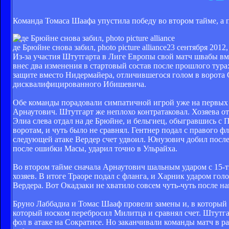
Команда Томаса Шаафа упустила победу во втором тайме, а 
де Брюйне снова забил, photo picture alliance
23 сентября 2012,
Из-за участия Штутгарта в Лиге Европы свой матч швабы вм
внес два изменения в стартовый состав после прошлого тур
защите вместо Нидермайера, отличившегося голом в ворота 
дисквалифицированного Ибишевича.
Обе команды порадовали симпатичной игрой уже на первых м
Арнаутович. Штутгарт же неплохо контратаковал. Хозяева о
Элиа слева отдал на де Брюйне, и бельгиец, обыгравшись с 
воротам, и чуть было не сравнял. Гентнер подал с правого 
следующей атаке Вердер счет удвоил. Юнузович добил после 
после ошибки Масы, ударил точно в Ульрайха.
Во втором тайме сначала Арнаутович шальным ударом с 15-
хозяев. В итоге Траоре подал с фланга, и Харник ударом го
Вердера. Вот Окадзаки не хватило совсем чуть-чуть после 
Бруно Лаббадиа и Томас Шааф провели замены и, в который 
который носком перебросил Милитца и сравнял счет. Штутга
фол в атаке на Сократисе. Но заканчивали команды матч в 