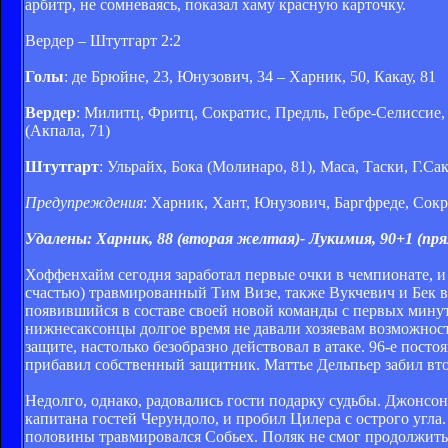
арбитр, не сомневаясь, показал хаму красную карточку.
Вердер – Штутгарт 2:2
Голы
: де Брюйне, 23, Юнузович, 34 – Харник, 50, Какау, 81
Вердер
: Милитц, Фритц, Сократис, Предль, Гебре-Селиссие,
(Акпала, 71)
Штутгарт
: Ульрайх, Бока (Молинаро, 81), Маса, Таски, Г.Са
Предупреждения
: Харник, Хант, Юнузович, Баргфреде, Сок
Удалены: Харник, 88 (вторая желтая)- Лукимия, 90+1 (пря
Хоффенхайм сегодня заработал первые очки в чемпионате, и 
счастью) травмированный Тим Визе, также Вукчевич и Бек в
появившийся в составе своей новой команды с первых минут.
нижнесаксонцы долгое время не давали хозяевам возможности
защите, настолько безобразно действовал в атаке. 96-е посто
прибавил собственный защитник. Маттье Дельпьер забил втор
Недолго, однако, радовались гости подарку судьбы. Джонсон
капитана гостей Черундоло, и пробил Цилера с острого угла
половины травмировался Собьех. Поляк не смог продолжить 